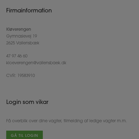
Firmainformation
Kløverengen
Gymnasievej 19
2625 Vallensbæk
47 97 46 60
kloeverengen@vallensbaek.dk
CVR: 19583910
Login som vikar
Få overblik over dine vagter, tilmelding af ledige vagter m.m.
GÅ TIL LOGIN