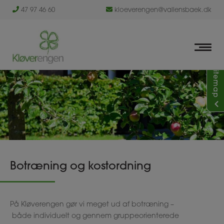
Hop
47 97 46 60
kloeverengen@vallensbaek.dk
til
indholdet
Sitemap
Botræning og kostordning
På Kløverengen gør vi meget ud af botræning –
både individuelt og gennem gruppeorienterede