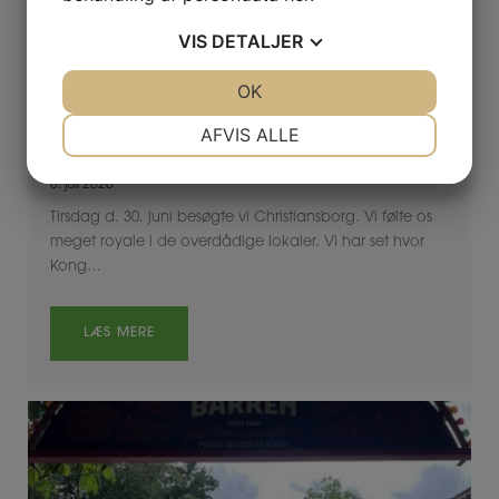
VIS
DETALJER
JA
NEJ
OK
JA
NEJ
NØDVENDIGE
PRÆFERENCER
AFVIS ALLE
Christiansborg
JA
NEJ
JA
NEJ
8. juli 2026
MARKETING
STATISTIK
Tirsdag d. 30. juni besøgte vi Christiansborg. Vi følte os
meget royale i de overdådige lokaler. Vi har set hvor
Kong…
LÆS MERE