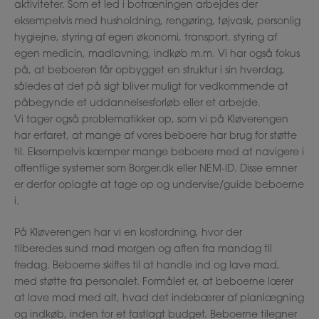
aktiviteter. Som et led i botræningen arbejdes der
eksempelvis med husholdning, rengøring, tøjvask, personlig
hygiejne, styring af egen økonomi, transport, styring af
egen medicin, madlavning, indkøb m.m. Vi har også fokus
på, at beboeren får opbygget en struktur i sin hverdag,
således at det på sigt bliver muligt for vedkommende at
påbegynde et uddannelsesforløb eller et arbejde.
Vi tager også problematikker op, som vi på Kløverengen
har erfaret, at mange af vores beboere har brug for støtte
til. Eksempelvis kæmper mange beboere med at navigere i
offentlige systemer som Borger.dk eller NEM-ID. Disse emner
er derfor oplagte at tage op og undervise/guide beboerne
i.
På Kløverengen har vi en kostordning, hvor der
tilberedes sund mad morgen og aften fra mandag til
fredag. Beboerne skiftes til at handle ind og lave mad,
med støtte fra personalet. Formålet er, at beboerne lærer
at lave mad med alt, hvad det indebærer af planlægning
og indkøb, inden for et fastlagt budget. Beboerne tilegner