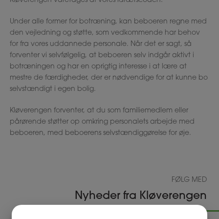
Kløverengen varetages af vores idrætscoach.
Under alle former for botræning, kan beboeren regne med
den vejledning og støtte, som vedkommende har behov
for fra vores uddannede personale. Når det er sagt, så
forventer vi selvfølgelig, at beboeren selv indgår aktivt i
botræningen og har en oprigtig interesse i at lære at
mestre de færdigheder, der er nødvendige for at kunne bo
selvstændigt i egen bolig.
Kløverengen forventer, at du som familiemedlem eller
pårørende støtter op omkring personalets arbejde med
beboeren, med beboerens selvstændiggørelse for øje.
FØLG MED
Nyheder fra Kløverengen