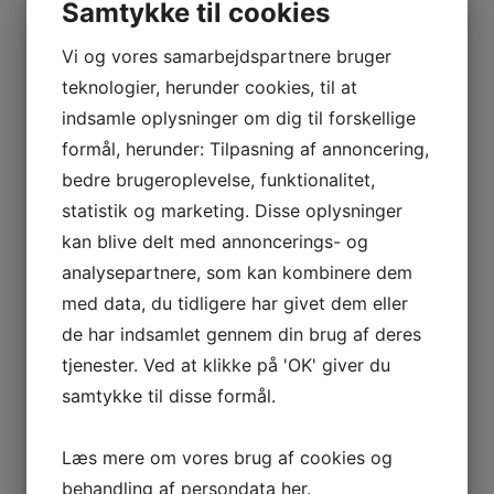
Samtykke til cookies
Vi og vores samarbejdspartnere bruger
teknologier, herunder cookies, til at
indsamle oplysninger om dig til forskellige
formål, herunder: Tilpasning af annoncering,
bedre brugeroplevelse, funktionalitet,
statistik og marketing. Disse oplysninger
Socialpædagog søges
kan blive delt med annoncerings- og
4. august 2026
analysepartnere, som kan kombinere dem
socialpædagog
med data, du tidligere har givet dem eller
de har indsamlet gennem din brug af deres
tjenester. Ved at klikke på 'OK' giver du
LÆS MERE
samtykke til disse formål.
Læs mere om vores brug af cookies og
behandling af persondata
her
.