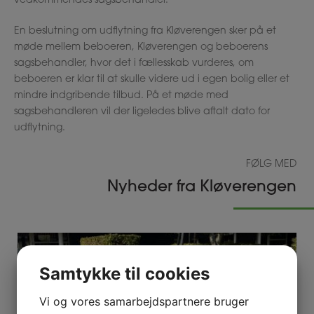
vedkommendes sagsbehandler.
En beslutning om udflytning fra Kløverengen sker på et
møde mellem beboeren, Kløverengen og beboerens
sagsbehandler, hvor det i fællesskab vurderes, om
beboeren er klar til at skulle videre ud i egen bolig eller et
mindre indgribende tilbud. På et møde med
sagsbehandleren vil der ligeledes blive aftalt dato for
udflytning.
FØLG MED
Nyheder fra Kløverengen
Samtykke til cookies
Vi og vores samarbejdspartnere bruger