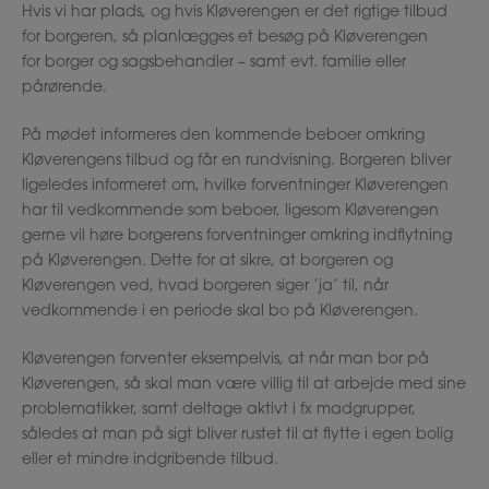
Hvis vi har plads, og hvis Kløverengen er det rigtige tilbud
for borgeren, så planlægges et besøg på Kløverengen
for borger og sagsbehandler – samt evt. familie eller
pårørende.
På mødet informeres den kommende beboer omkring
Kløverengens tilbud og får en rundvisning. Borgeren bliver
ligeledes informeret om, hvilke forventninger Kløverengen
har til vedkommende som beboer, ligesom Kløverengen
gerne vil høre borgerens forventninger omkring indflytning
på Kløverengen. Dette for at sikre, at borgeren og
Kløverengen ved, hvad borgeren siger ’ja’ til, når
vedkommende i en periode skal bo på Kløverengen.
Kløverengen forventer eksempelvis, at når man bor på
Kløverengen, så skal man være villig til at arbejde med sine
problematikker, samt deltage aktivt i fx madgrupper,
således at man på sigt bliver rustet til at flytte i egen bolig
eller et mindre indgribende tilbud.