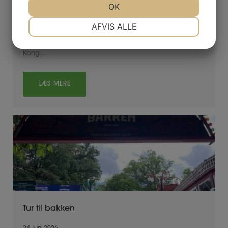
JA
NEJ
OK
JA
NEJ
8. juli 2026
NØDVENDIGE
PRÆFERENCER
AFVIS ALLE
Tirsdag d. 30. juni besøgte vi Christiansborg. Vi følte os
JA
NEJ
JA
NEJ
meget royale i de overdådige lokaler. Vi har set hvor
Kong…
MARKETING
STATISTIK
LÆS MERE
Tur til bakken