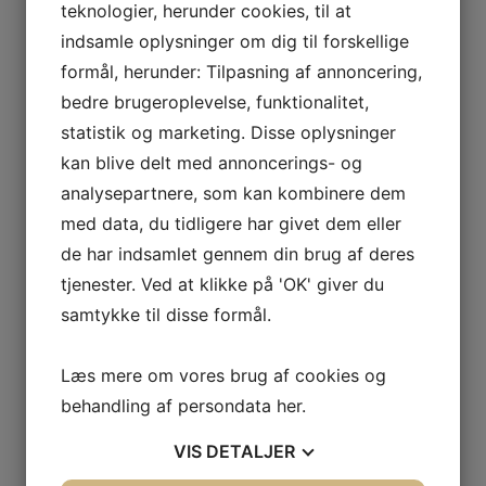
teknologier, herunder cookies, til at
indsamle oplysninger om dig til forskellige
formål, herunder: Tilpasning af annoncering,
Socialpædagog søges
bedre brugeroplevelse, funktionalitet,
4. august 2026
statistik og marketing. Disse oplysninger
socialpædagog
kan blive delt med annoncerings- og
analysepartnere, som kan kombinere dem
LÆS MERE
med data, du tidligere har givet dem eller
de har indsamlet gennem din brug af deres
tjenester. Ved at klikke på 'OK' giver du
samtykke til disse formål.
Læs mere om vores brug af cookies og
behandling af persondata
her
.
VIS
DETALJER
Christiansborg