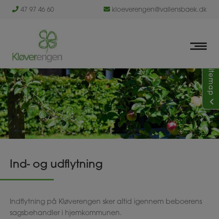
Hop
47 97 46 60
kloeverengen@vallensbaek.dk
til
indholdet
Sitemap
Ind- og udflytning
Indflytning på Kløverengen sker altid igennem beboerens
sagsbehandler i hjemkommunen.