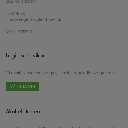
2625 Vallensbæk
47 97 46 60
kloeverengen@vallensbaek.dk
CVR: 19583910
Login som vikar
Få overblik over dine vagter, tilmelding af ledige vagter m.m.
GÅ TIL LOGIN
Akuttelefonen