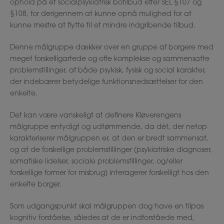
ophold på et socialpsykiatrisk botilbud efter SEL §107 og
§108, for derigennem at kunne opnå mulighed for at
kunne mestre at flytte til et mindre indgribende tilbud.
Denne målgruppe dækker over en gruppe af borgere med
meget forskelligartede og ofte komplekse og sammensatte
problemstillinger, af både psykisk, fysisk og social karakter,
der indebærer betydelige funktionsnedsættelser for den
enkelte.
Det kan være vanskeligt at definere Kløverengens
målgruppe entydigt og udtømmende, da dét, der netop
karakteriserer målgruppen er, at den er bredt sammensat,
og at de forskellige problemstillinger (psykiatriske diagnoser,
somatiske lidelser, sociale problemstillinger, og/eller
forskellige former for misbrug) interagerer forskelligt hos den
enkelte borger.
Som udgangspunkt skal målgruppen dog have en tilpas
kognitiv forståelse, således at de er indforståede med,