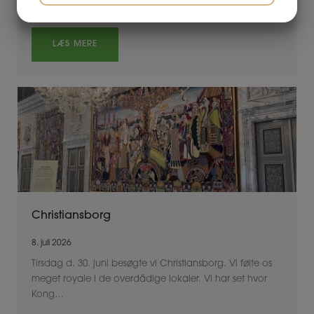
socialpædagog
JA
NEJ
JA
NEJ
MARKETING
STATISTIK
LÆS MERE
Christiansborg
8. juli 2026
Tirsdag d. 30. juni besøgte vi Christiansborg. Vi følte os
meget royale i de overdådige lokaler. Vi har set hvor
Kong…