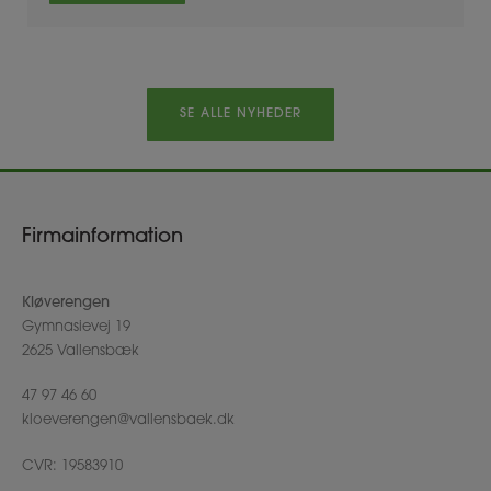
SE ALLE NYHEDER
Firmainformation
Kløverengen
Gymnasievej 19
2625 Vallensbæk
47 97 46 60
kloeverengen@vallensbaek.dk
CVR: 19583910