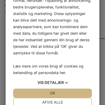
formål, herunder: Tilpasning af annoncering,
Borgere, hvis behov (psykisk såvel som somatisk) varetages
bedre på et andet tilbud/i et andet regi, og som i højere
bedre brugeroplevelse, funktionalitet,
grad ville kunne profitere af et alternativ til Kløverengen.
statistik og marketing. Disse oplysninger
kan blive delt med annoncerings- og
FØLG MED
analysepartnere, som kan kombinere dem
Nyheder fra Kløverengen
med data, du tidligere har givet dem eller
de har indsamlet gennem din brug af deres
tjenester. Ved at klikke på 'OK' giver du
samtykke til disse formål.
Læs mere om vores brug af cookies og
behandling af persondata
her
.
VIS
DETALJER
Socialpædagog søges
JA
NEJ
OK
JA
NEJ
4. august 2026
NØDVENDIGE
PRÆFERENCER
AFVIS ALLE