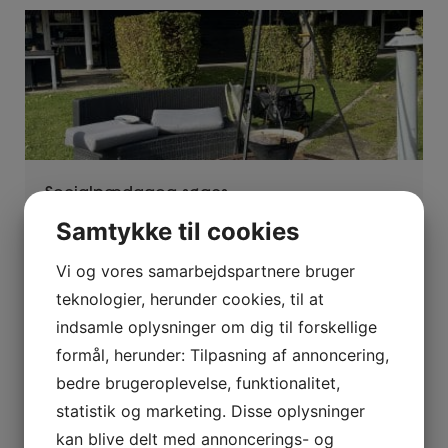
Socialpædagog søges
Samtykke til cookies
4. august 2026
socialpædagog
Vi og vores samarbejdspartnere bruger
teknologier, herunder cookies, til at
LÆS MERE
indsamle oplysninger om dig til forskellige
formål, herunder: Tilpasning af annoncering,
bedre brugeroplevelse, funktionalitet,
statistik og marketing. Disse oplysninger
kan blive delt med annoncerings- og