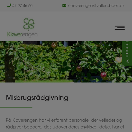
Hop
47 97 46 60
kloeverengen@vallensbaek.dk
til
indholdet
Sitemap
Misbrugsrådgivning
På Kløverengen har vi erfarent personale, der vejleder og
rådgiver beboere, der, udover deres psykiske lidelse, har et