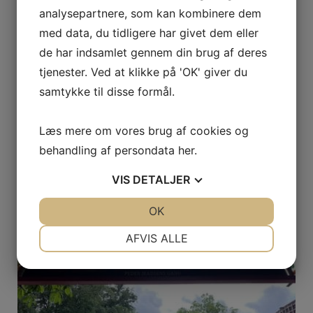
analysepartnere, som kan kombinere dem
med data, du tidligere har givet dem eller
de har indsamlet gennem din brug af deres
tjenester. Ved at klikke på 'OK' giver du
Christiansborg
samtykke til disse formål.
8. juli 2026
Læs mere om vores brug af cookies og
Tirsdag d. 30. juni besøgte vi Christiansborg. Vi følte os
meget royale i de overdådige lokaler. Vi har set hvor
behandling af persondata
her
.
Kong…
VIS
DETALJER
LÆS MERE
JA
NEJ
OK
JA
NEJ
NØDVENDIGE
PRÆFERENCER
AFVIS ALLE
JA
NEJ
JA
NEJ
MARKETING
STATISTIK