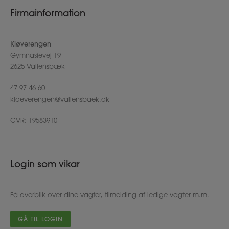
Firmainformation
Kløverengen
Gymnasievej 19
2625 Vallensbæk
47 97 46 60
kloeverengen@vallensbaek.dk
CVR: 19583910
Login som vikar
Få overblik over dine vagter, tilmelding af ledige vagter m.m.
GÅ TIL LOGIN