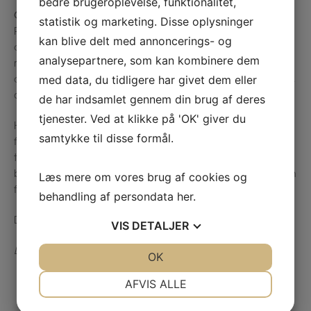
bedre brugeroplevelse, funktionalitet,
Guidelines for interviewerrollen
statistik og marketing. Disse oplysninger
Psykolog (PhD) Stephen Rollnick, som er en af
kan blive delt med annoncerings- og
ophavsmændene til den motiverende samtale, siger, at
analysepartnere, som kan kombinere dem
når vi giver slip på behovet for at styre og i stedet møder
med data, du tidligere har givet dem eller
den anden med ro og respekt, øger vi sandsynligheden for,
at personen selv finder sin motivation for forandring.
de har indsamlet gennem din brug af deres
tjenester. Ved at klikke på 'OK' giver du
Han mener at vores personlige guidelines kan være
samtykke til disse formål.
forskellige, da vi er forskellige. Nogle er fx mere stille og
tilbageholdte, mens andre er mere frembrusene. Han
beskriver 6 C’er som passer godt til ham, men som også kan
Læs mere om vores brug af cookies og
fungere godt for andre:
behandling af persondata
her
.
De 6 C’er
VIS
DETALJER
Det du skal give slip på:
JA
NEJ
OK
JA
NEJ
NØDVENDIGE
PRÆFERENCER
AFVIS ALLE
Kompleksitet (complexity) – at undgå at fokusere på en
masse forhold/perspektiver
JA
NEJ
JA
NEJ