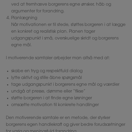
ved at fremhæve borgerens egne ønsker, håb og
argumenter for forandring.
Planlægning
Når motivationen er til stede, støttes borgeren i at lægge
en konkret og realistisk plan. Planen tager
udgangspunkt i små, overskuelige skridt og borgerens
egne mål.
I motiverende samtaler arbejder man altså med at:
skabe en tryg og respektfuld dialog
lytte aktivt og stille åbne spørgsmål
tage udgangspunkt i borgerens egne mål og værdier
undgå at presse, dømme eller “fikse”
støtte borgeren i at finde egne løsninger
omsætte motivation til konkrete handlinger
Den motiverende samtale er en metode, der styrker
borgerens egen handlekraft og giver bedre forudsætninger
for varig og meningsfuld forandring.