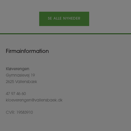
SE ALLE NYHEDER
Firmainformation
Kløverengen
Gymnasievej 19
2625 Vallensbæk
47 97 46 60
kloeverengen@vallensbaek.dk
CVR: 19583910