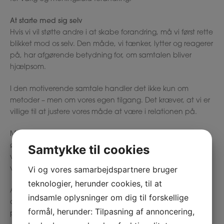
At starte med sig selv
Hvis vi vil støtte andre i at skabe forandring, må vi først rette
blikket mod os selv. Den måde, vi tænker, lytter og reagerer
på, har afgørende betydning for, om samtalen bliver
hjælpsom.
I den motiverende samtale handler det ikke kun om
metoder – men om vores egen tilgang. Det kræver, at vi er
villige til at justere vores måde at være i relationen på.
Mange professionelle oplever en naturlig
fikserrefleks
: et
ønske om hurtigt at løse problemer eller finde svar. Men når
Samtykke til cookies
vi overtager styringen, kan vi utilsigtet komme til at stå i
Vi og vores samarbejdspartnere bruger
vejen for den andens motivation.
teknologier, herunder cookies, til at
At arbejde med motiverende samtaler indebærer derfor,
indsamle oplysninger om dig til forskellige
at vi øver os i at træde et skridt tilbage, lytte mere og give
formål, herunder: Tilpasning af annoncering,
plads.