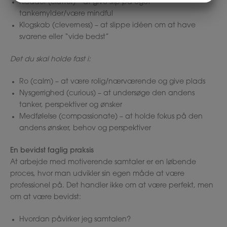
Kludder (clutter) – at give slip på eget
MARKETING
STATISTIK
tankemylder/være mindful
Klogskab (cleverness) – at slippe idéen om at have
svarene eller “vide bedst”
Det du skal holde fast i:
Ro (calm) – at være rolig/nærværende og give plads
Nysgerrighed (curious) – at undersøge den andens
tanker, perspektiver og ønsker
Medfølelse (compassionate) – at holde fokus på den
andens ønsker, behov og perspektiver
En bevidst faglig praksis
At arbejde med motiverende samtaler er en løbende
proces, hvor man udvikler sin egen måde at være
professionel på. Det handler ikke om at være perfekt, men
om at være bevidst:
Hvordan påvirker jeg samtalen?