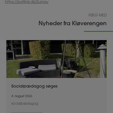
https://kortlink.dk/2umav
FØLG MED
Nyheder fra Kløverengen
Socialpædagog søges
4. august 2026
socialpædagog