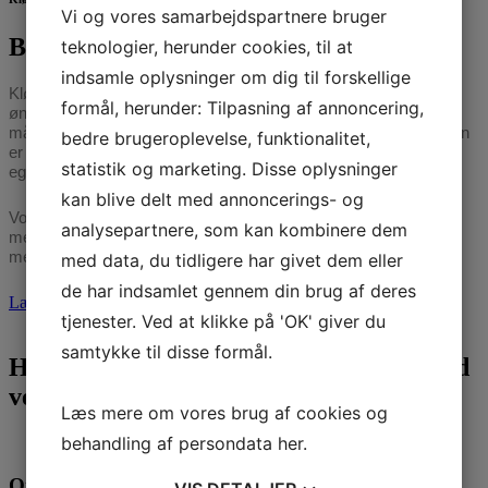
Vi og vores samarbejdspartnere bruger
Botilbud til psykisk sårbare
teknologier, herunder cookies, til at
indsamle oplysninger om dig til forskellige
Kløverengen er et botilbud til psykisk sårbare i udvikling, der
formål, herunder: Tilpasning af annoncering,
ønsker at opnå en mere selvstændig tilværelse i egen bolig, og
måske job eller uddannelse, en gang i fremtiden. På Kløverengen
bedre brugeroplevelse, funktionalitet,
er der plads til 41 beboere, hvor du har din egen lejlighed, med
statistik og marketing. Disse oplysninger
eget bad og toilet, og adgang til fælles køkkener.
kan blive delt med annoncerings- og
Vores udgangspunkt er at inkludere alle, uanset diagnose, i
analysepartnere, som kan kombinere dem
meningsfulde fællesskaber – og derigennem skabe vejen til en
mere selvstændig fremtid.
med data, du tidligere har givet dem eller
de har indsamlet gennem din brug af deres
Læs mere om Kløverengen
tjenester. Ved at klikke på 'OK' giver du
samtykke til disse formål.
Har du brug for at høre mere, er du altid
velkommen til at ringe
Læs mere om vores brug af cookies og
behandling af persondata
her
.
Om