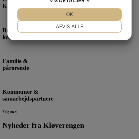
VIS
DETALJER
Kløverengen
JA
NEJ
OK
JA
NEJ
NØDVENDIGE
PRÆFERENCER
AFVIS ALLE
Beboere &
JA
NEJ
JA
NEJ
kommende beboere
MARKETING
STATISTIK
Familie &
pårørende
Kommuner &
samarbejdspartnere
Følg med
Nyheder fra Kløverengen