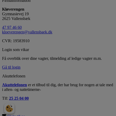
Firmainformation
Kløverengen
Gymnasievej 19
2625 Vallensbæk
47 97 46 60
kloeverengen@vallensbaek.dk
CVR: 19583910
Login som vikar
Få overblik over dine vagter, tilmelding af ledige vagter m.m.
Gå til login
Akuttelefonen
Akuttelefonen
er et tilbud til dig, der har brug for nogen at tale med
i aften- og nattetimerne-
Tlf:
25 25 04 00