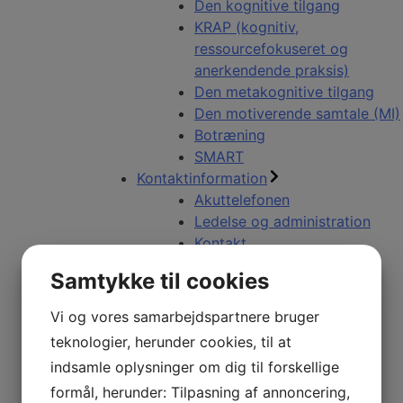
Den kognitive tilgang
KRAP (kognitiv,
ressourcefokuseret og
anerkendende praksis)
Den metakognitive tilgang
Den motiverende samtale (MI)
Botræning
SMART
Kontaktinformation
Akuttelefonen
Ledelse og administration
Kontakt
Beboere
Samtykke til cookies
Lejlighed
Husorden
Vi og vores samarbejdspartnere bruger
Botræning og madlavning
teknologier, herunder cookies, til at
Aktivitet og fællesskab
indsamle oplysninger om dig til forskellige
Støtte og vejledning
formål, herunder: Tilpasning af annoncering,
Kost- og ernæringsvejleder