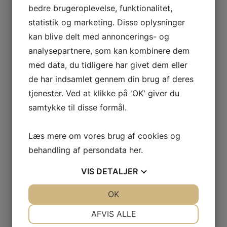
Idrætscoach
bedre brugeroplevelse, funktionalitet,
Medicinhåndtering
statistik og marketing. Disse oplysninger
Misbrugsrådgivning
kan blive delt med annoncerings- og
Job- og uddannelsescoach
analysepartnere, som kan kombinere dem
Forventninger/samarbejde
med data, du tidligere har givet dem eller
Indflytning og udflytning
de har indsamlet gennem din brug af deres
Solstråler
Familie & pårørende
tjenester. Ved at klikke på 'OK' giver du
Kløverengen som botilbud
samtykke til disse formål.
Botræning og kostordning
Behandlingsmetode
Læs mere om vores brug af cookies og
Aktivitet & fællesskab
behandling af persondata
her
.
Støtte & vejledning
Job- og uddannelsescoach
VIS
DETALJER
Kost- og ernæringsvejleder
Misbrugsrådgivning
JA
NEJ
OK
JA
NEJ
Medicinhåndtering
NØDVENDIGE
PRÆFERENCER
AFVIS ALLE
Idrætscoach
Forventninger/samarbejde