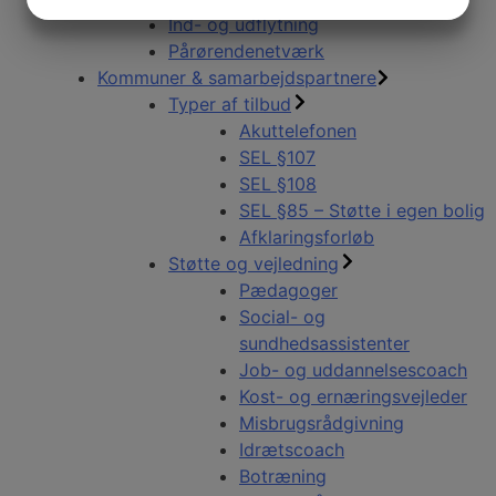
JA
NEJ
JA
NEJ
Ind- og udflytning
MARKETING
STATISTIK
Pårørendenetværk
Kommuner & samarbejdspartnere
Typer af tilbud
Akuttelefonen
SEL §107
SEL §108
SEL §85 – Støtte i egen bolig
Afklaringsforløb
Støtte og vejledning
Pædagoger
Social- og
sundhedsassistenter
Job- og uddannelsescoach
Kost- og ernæringsvejleder
Misbrugsrådgivning
Idrætscoach
Botræning