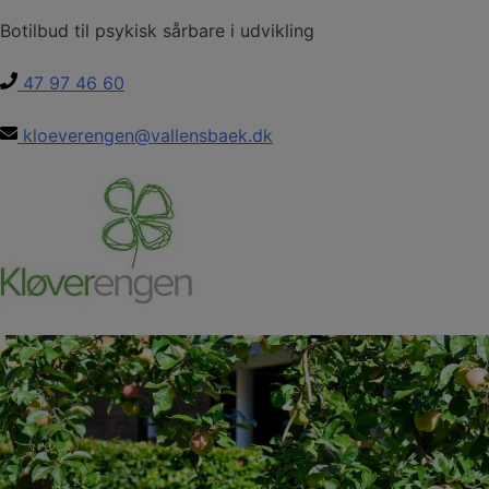
Hop
Botilbud til psykisk sårbare i udvikling
til
indholdet
47 97 46 60
kloeverengen@vallensbaek.dk