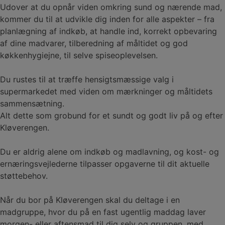
Udover at du opnår viden omkring sund og nærende mad,
kommer du til at udvikle dig inden for alle aspekter – fra
planlægning af indkøb, at handle ind, korrekt opbevaring
af dine madvarer, tilberedning af måltidet og god
køkkenhygiejne, til selve spiseoplevelsen.
Du rustes til at træffe hensigtsmæssige valg i
supermarkedet med viden om mærkninger og måltidets
sammensætning.
Alt dette som grobund for et sundt og godt liv på og efter
Kløverengen.
Du er aldrig alene om indkøb og madlavning, og kost- og
ernæringsvejlederne tilpasser opgaverne til dit aktuelle
støttebehov.
Når du bor på Kløverengen skal du deltage i en
madgruppe, hvor du på en fast ugentlig maddag laver
morgen- eller aftensmad til dig selv og gruppen, med