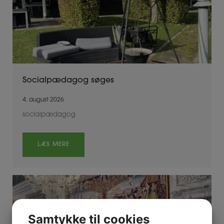
Socialpædagog søges
4. august 2026
socialpædagog
LÆS MERE
Samtykke til cookies