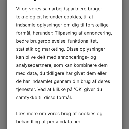
Vi og vores samarbejdspartnere bruger
teknologier, herunder cookies, til at
indsamle oplysninger om dig til forskellige
Christiansborg
formål, herunder: Tilpasning af annoncering,
8. juli 2026
bedre brugeroplevelse, funktionalitet,
Tirsdag d. 30. juni besøgte vi Christiansborg. Vi følte os
statistik og marketing. Disse oplysninger
meget royale i de overdådige lokaler. Vi har set hvor
kan blive delt med annoncerings- og
Kong…
analysepartnere, som kan kombinere dem
med data, du tidligere har givet dem eller
LÆS MERE
de har indsamlet gennem din brug af deres
tjenester. Ved at klikke på 'OK' giver du
samtykke til disse formål.
Læs mere om vores brug af cookies og
behandling af persondata
her
.