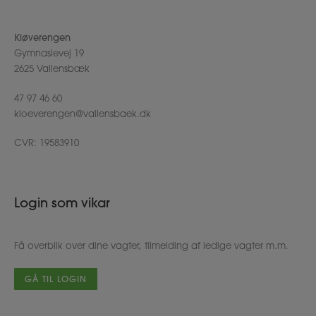
Kløverengen
Gymnasievej 19
2625 Vallensbæk
47 97 46 60
kloeverengen@vallensbaek.dk
CVR: 19583910
Login som vikar
Få overblik over dine vagter, tilmelding af ledige vagter m.m.
GÅ TIL LOGIN