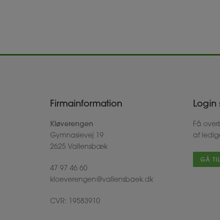
Firmainformation
Login 
Kløverengen
Få overb
Gymnasievej 19
af ledi
2625 Vallensbæk
GÅ TI
47 97 46 60
kloeverengen@vallensbaek.dk
CVR: 19583910