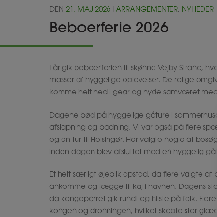
DEN
21. MAJ 2026
I
ARRANGEMENTER
,
NYHEDER
Beboerferie 2026
I år gik beboerferien til skønne Vejby Strand, 
masser af hyggelige oplevelser. De rolige omgi
komme helt ned i gear og nyde samværet med
Dagene bød på hyggelige gåture i sommerhusområ
afslapning og badning. Vi var også på flere spænd
og en tur til Helsingør. Her valgte nogle at be
inden dagen blev afsluttet med en hyggelig gåtu
Et helt særligt øjeblik opstod, da flere valgte a
ankomme og lægge til kaj i havnen. Dagens sto
da kongeparret gik rundt og hilste på folk. Fler
kongen og dronningen, hvilket skabte stor glæd