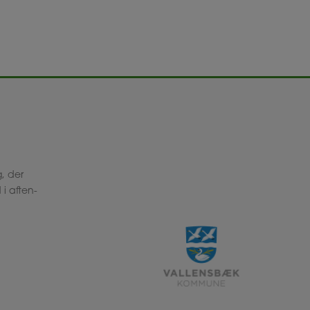
g, der
i aften-