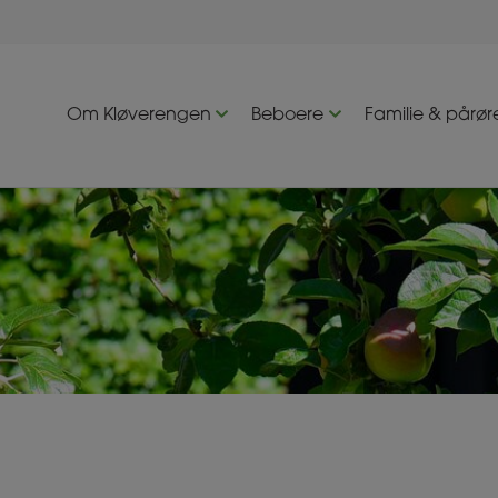
Om Kløverengen
Beboere
Familie & pårø