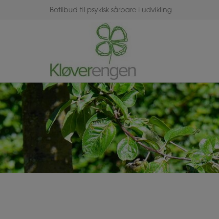
Hop
Botilbud til psykisk sårbare i udvikling
til
indholdet