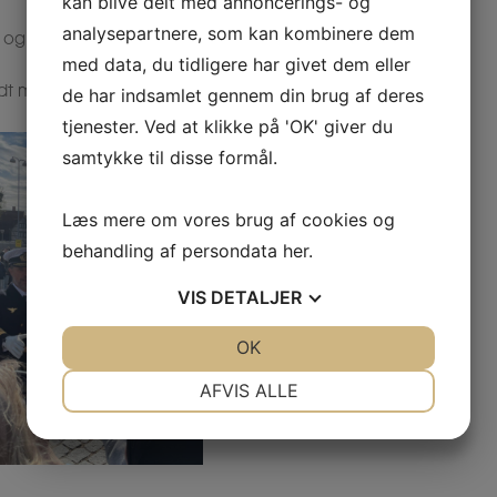
kan blive delt med annoncerings- og
analysepartnere, som kan kombinere dem
ke og hyggelige stunder med badning og samvær.
med data, du tidligere har givet dem eller
de har indsamlet gennem din brug af deres
yldt med gode oplevelser, smil og hyggelige minder.
tjenester. Ved at klikke på 'OK' giver du
samtykke til disse formål.
Læs mere om vores brug af cookies og
behandling af persondata
her
.
VIS
DETALJER
JA
NEJ
OK
JA
NEJ
NØDVENDIGE
PRÆFERENCER
AFVIS ALLE
JA
NEJ
JA
NEJ
MARKETING
STATISTIK