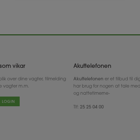
som vikar
Akuttelefonen
lik over dine vagter, tilmelding
Akuttelefonen
er et tilbud til di
ge vagter m.m.
har brug for nogen at tale med 
og nattetimerne-
L LOGIN
Tlf:
25 25 04 00