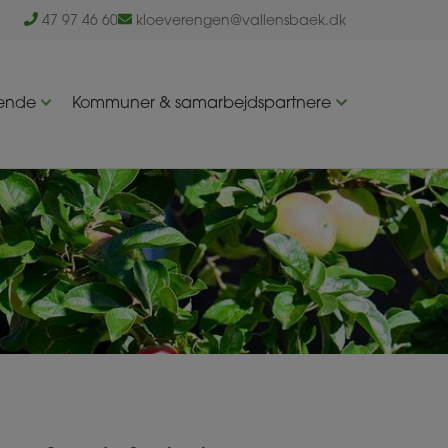
47 97 46 60
kloeverengen@vallensbaek.dk
rende
Kommuner & samarbejdspartnere